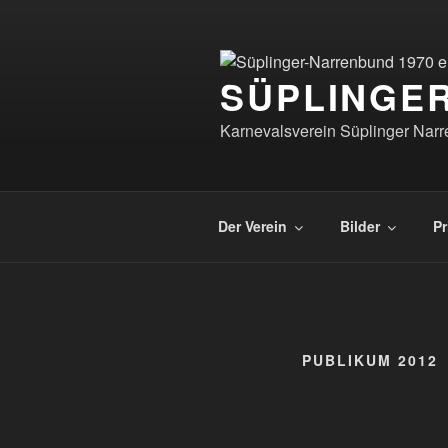
Zum
Inhalt
springen
SÜPLINGER
Karnevalsverein Süplinger Nar
Der Verein
Bilder
Pr
PUBLIKUM 2012