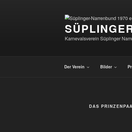
Zum
Inhalt
springen
SÜPLINGER
Karnevalsverein Süplinger Nar
Der Verein
Bilder
Pr
DAS PRINZENPAA