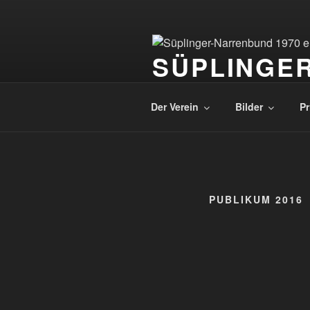
Zum
Inhalt
springen
SÜPLINGER
Karnevalsverein Süplinger Nar
Der Verein
Bilder
Pr
PUBLIKUM 2016