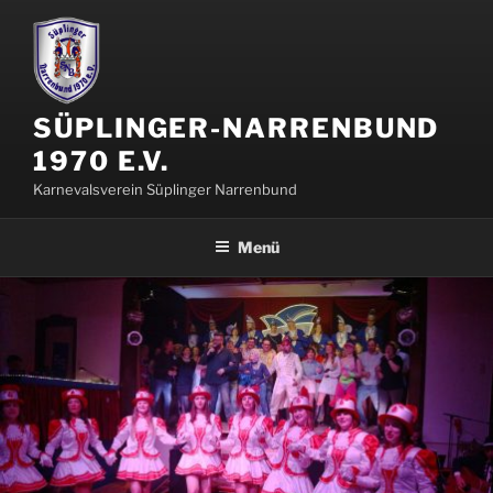
Zum
Inhalt
springen
SÜPLINGER-NARRENBUND
1970 E.V.
Karnevalsverein Süplinger Narrenbund
Menü