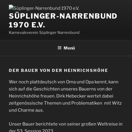
Zum
Inhalt
SÜPLINGER-NARRENBUND
springen
1970 E.V.
Karnevalsverein Süplinger Narrenbund
Menü
DER BAUER VON DER HEINRICHSHÖHE
Wer noch plattdeutsch von Oma und Opa kennt, kann
sich auf die Geschichten unseres Bauerns von der
Heinrichshöhe freuen. Dirk Hebecker wertet dabei
zeitgenössische Themen und Problematiken mit Witz
und Charme aus.
Unser Bauer berichtete von seiner großen Weltreise in
der 53. Session 2023