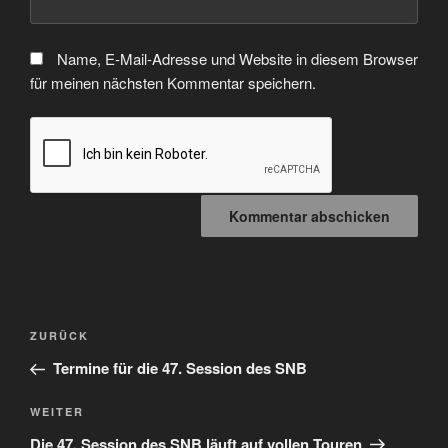
Name, E-Mail-Adresse und Website in diesem Browser
für meinen nächsten Kommentar speichern.
Beitragsnavigation
Vorheriger
ZURÜCK
Beitrag
Termine für die 47. Session des SNB
Nächster
WEITER
Beitrag
Die 47. Session des SNB läuft auf vollen Touren