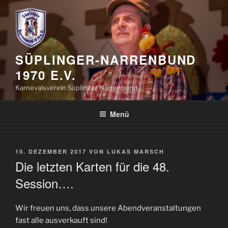
Zum
Inhalt
springen
SÜPLINGER-NARRENBUND
1970 E.V.
Karnevalsverein Süplinger Narrenbund
Menü
VERÖFFENTLICHT
10. DEZEMBER 2017
VON
LUKAS MARSCH
AM
Die letzten Karten für die 48.
Session….
Wir freuen uns, dass unsere Abendveranstaltungen
fast alle ausverkauft sind!