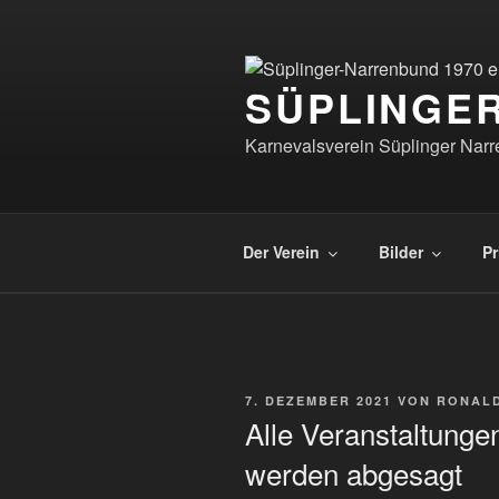
Zum
Inhalt
springen
SÜPLINGER
Karnevalsverein Süplinger Nar
Der Verein
Bilder
Pr
VERÖFFENTLICHT
7. DEZEMBER 2021
VON
RONALD
AM
Alle Veranstaltunge
werden abgesagt