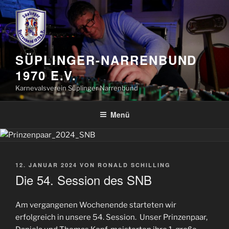
Zum
Inhalt
springen
SÜPLINGER-NARRENBUND
1970 E.V.
Karnevalsverein Süplinger Narrenbund
Menü
VERÖFFENTLICHT
12. JANUAR 2024
VON
RONALD SCHILLING
AM
Die 54. Session des SNB
Am vergangenen Wochenende starteten wir
erfolgreich in unsere 54. Session. Unser Prinzenpaar,