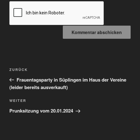
Beitragsnavigation
Vorheriger
ZURÜCK
Beitrag
Frauentagsparty in Süplingen im Haus der Vereine
(leider bereits ausverkauft)
Nächster
WEITER
Beitrag
Prunksitzung vom 20.01.2024