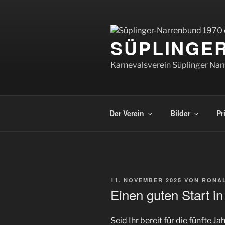
Zum
Inhalt
springen
SÜPLINGER
Karnevalsverein Süplinger Na
Der Verein
Bilder
Pr
VERÖFFENTLICHT
11. NOVEMBER 2025
VON
RONAL
AM
Einen guten Start in
Seid Ihr bereit für die fünfte Ja