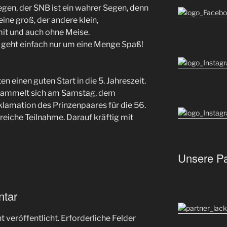
gen, der SNB ist ein wahrer Segen, denn
 eine groß, der andere klein,
 mit und auch ohne Meise.
 es geht einfach nur um eine Menge Spaß!
n einen guten Start in die 5. Jahreszeit.
sammelt sich am Samstag, dem
oklamation des Prinzenpaares für die 56.
reiche Teilnahme. Darauf kräftig mit
Unsere Pa
ntar
 veröffentlicht.
Erforderliche Felder