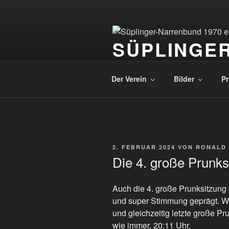
Zum
Inhalt
springen
SÜPLINGER
Karnevalsverein Süplinger Nar
Der Verein
Bilder
Pr
VERÖFFENTLICHT
2. FEBRUAR 2024
VON
RONALD 
AM
Die 4. große Prunks
Auch die 4. große Prunksitzung
und super Stimmung geprägt. Wi
und gleichzeitig letzte große Pr
wie immer, 20:11 Uhr.